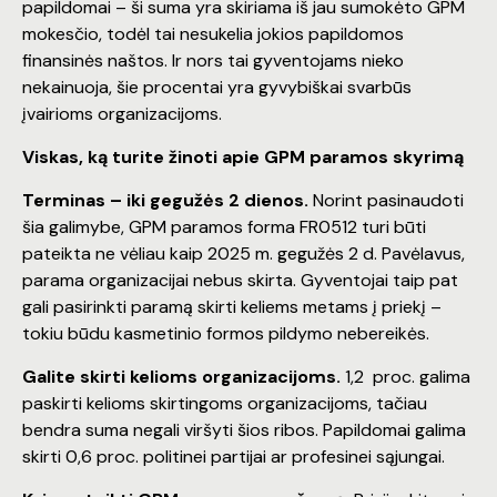
papildomai – ši suma yra skiriama iš jau sumokėto GPM
mokesčio, todėl tai nesukelia jokios papildomos
finansinės naštos. Ir nors tai gyventojams nieko
nekainuoja, šie procentai yra gyvybiškai svarbūs
įvairioms organizacijoms.
Viskas, ką turite žinoti apie GPM paramos skyrimą
Terminas – iki geguž
ė
s 2 dienos.
Norint pasinaudoti
šia galimybe, GPM paramos forma FR0512 turi būti
pateikta ne vėliau kaip 2025 m. gegužės 2 d. Pavėlavus,
parama organizacijai nebus skirta. Gyventojai taip pat
gali pasirinkti paramą skirti keliems metams į priekį –
tokiu būdu kasmetinio formos pildymo nebereikės.
Galite skirti kelioms organizacijoms.
1,2 proc. galima
paskirti kelioms skirtingoms organizacijoms, tačiau
bendra suma negali viršyti šios ribos. Papildomai galima
skirti 0,6 proc. politinei partijai ar profesinei sąjungai.