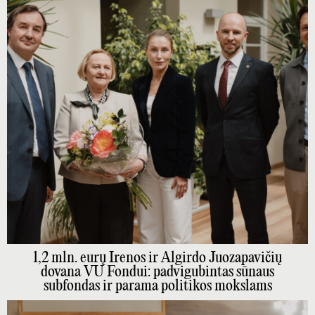
1,2 mln. eurų Irenos ir Algirdo Juozapavičių
dovana VU Fondui: padvigubintas sūnaus
subfondas ir parama politikos mokslams