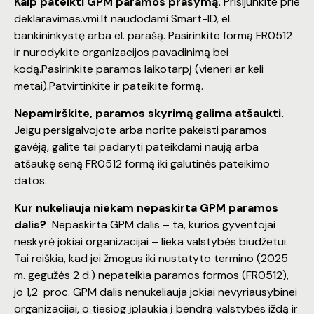
Kaip pateikti GPM paramos prašym
ą
.
Prisijunkite prie
deklaravimas.vmi.lt naudodami Smart-ID, el.
bankininkystę arba el. parašą. Pasirinkite formą FR0512
ir nurodykite organizacijos pavadinimą bei
kodą.Pasirinkite paramos laikotarpį (vieneri ar keli
metai).Patvirtinkite ir pateikite formą.
Nepamirškite, paramos skyrim
ą
galima atšaukti.
Jeigu persigalvojote arba norite pakeisti paramos
gavėją, galite tai padaryti pateikdami naują arba
atšaukę seną FR0512 formą iki galutinės pateikimo
datos.
Kur nukeliauja niekam nepaskirta GPM paramos
dalis?
Nepaskirta GPM dalis – ta, kurios gyventojai
neskyrė jokiai organizacijai – lieka valstybės biudžetui.
Tai reiškia, kad jei žmogus iki nustatyto termino (2025
m. gegužės 2 d.) nepateikia paramos formos (FR0512),
jo 1,2 proc. GPM dalis nenukeliauja jokiai nevyriausybinei
organizacijai, o tiesiog įplaukia į bendrą valstybės iždą ir