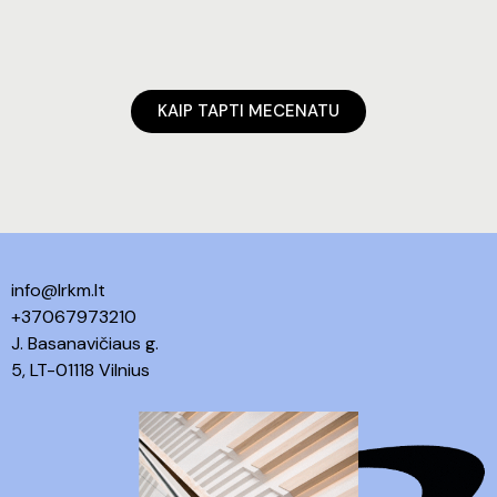
KAIP TAPTI MECENATU
info@lrkm.lt
+37067973210
J. Basanavičiaus g.
5, LT-01118 Vilnius