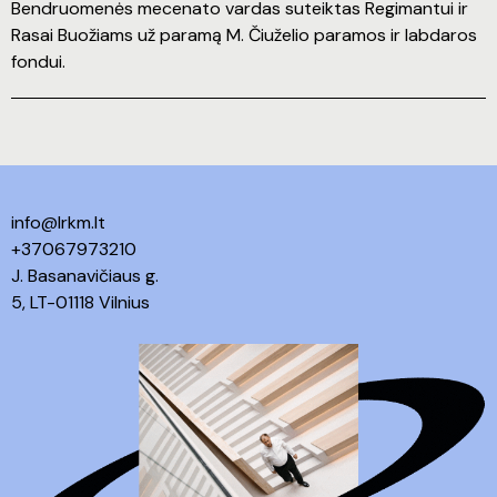
Bendruomenės mecenato vardas suteiktas Regimantui ir
Rasai Buožiams už paramą M. Čiuželio paramos ir labdaros
fondui.
info@lrkm.lt
+37067973210
J. Basanavičiaus g.
5, LT-01118 Vilnius