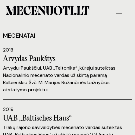
MECENATAI
2018
Arvydas Paukštys
Arvydui Paukščiui, UAB „Teltonika“ įkūrėjui suteiktas
Nacionalinio mecenato vardas už skirtą paramą
Balbieriškio Švč. M. Marijos Rožančinės bažnyčios
atstatymo projektui.
2019
UAB „Baltisches Haus“
Trakų rajono savivaldybės mecenato vardas suteiktas
UAB „Baltisches Haus“ už skirtą paramą VšĮ Amatų