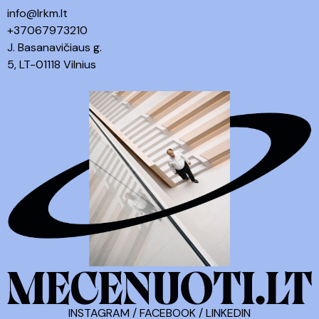
info@lrkm.lt
+37067973210
J. Basanavičiaus g.
5, LT-01118 Vilnius
INSTAGRAM
/
FACEBOOK
/
LINKEDIN