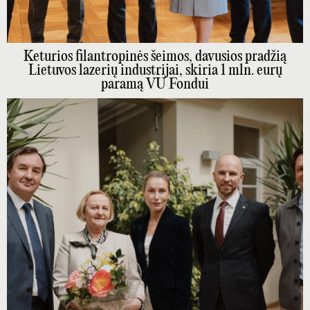
Keturios filantropinės šeimos, davusios pradžią
Lietuvos lazerių industrijai, skiria 1 mln. eurų
paramą VU Fondui