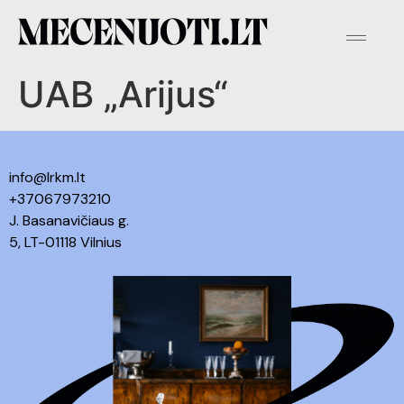
UAB „Arijus“
info@lrkm.lt
+37067973210
J. Basanavičiaus g.
5, LT-01118 Vilnius