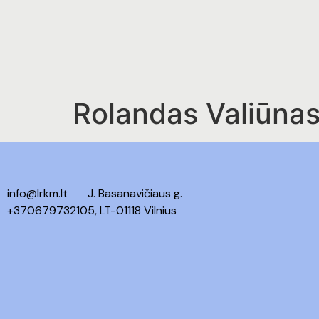
Rolandas Valiūna
info@lrkm.lt
J. Basanavičiaus g.
+37067973210
5, LT-01118 Vilnius