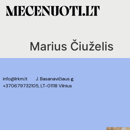
Marius Čiuželis
info@lrkm.lt
J. Basanavičiaus g.
+37067973210
5, LT-01118 Vilnius